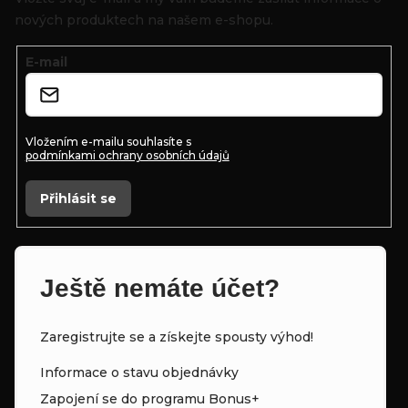
a
nových produktech na našem e-shopu.
t
E-mail
í
Vložením e-mailu souhlasíte s
podmínkami ochrany osobních údajů
Přihlásit se
Ještě nemáte účet?
Zaregistrujte se a získejte spousty výhod!
Informace o stavu objednávky
Zapojení se do programu Bonus+