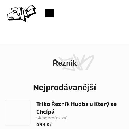
Přejít
na
Nákupní
obsah
košík
Řezník
Nejprodávanější
Triko Řezník Hudba u Který se
Chcípá
Skladem
(>5 ks)
499 Kč