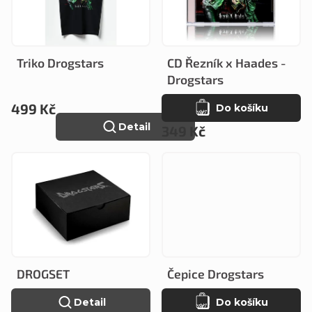
p
í
i
p
s
r
Triko Drogstars
CD Řezník x Haades -
p
o
Drogstars
r
d
499 Kč
Do košíku
o
Detail
u
349 Kč
d
k
u
t
k
ů
t
ů
DROGSET
Čepice Drogstars
Detail
Do košíku