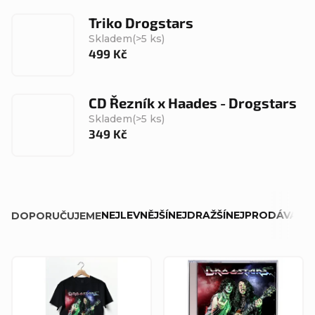
Triko Drogstars
Skladem
(>5 ks)
499 Kč
CD Řezník x Haades - Drogstars
Skladem
(>5 ks)
349 Kč
Ř
NEJLEVNĚJŠÍ
NEJDRAŽŠÍ
NEJPRODÁVANĚJ
DOPORUČUJEME
a
z
V
e
ý
n