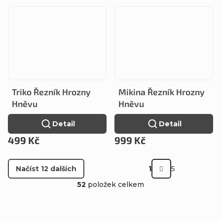
Triko Řezník Hrozny
Mikina Řezník Hrozny
Hněvu
Hněvu
Detail
Detail
499 Kč
999 Kč
S
Načíst 12 dalších
1
5
t
O
52
položek celkem
r
v
á
l