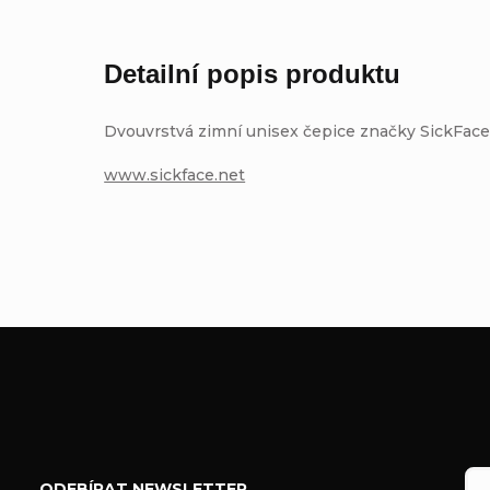
Detailní popis produktu
Dvouvrstvá zimní unisex čepice značky SickFace
www.sickface.net
Z
á
ODEBÍRAT NEWSLETTER