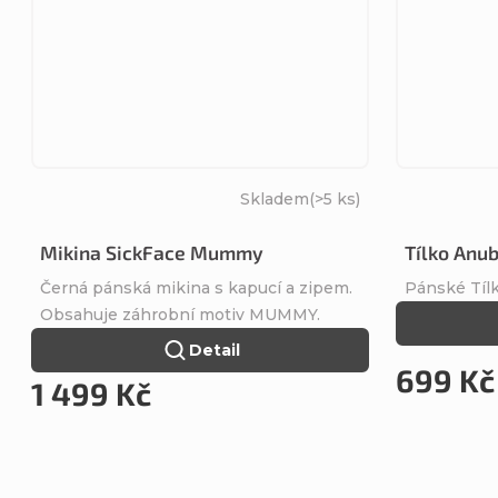
Skladem
(>5 ks)
Mikina SickFace Mummy
Tílko Anub
Černá pánská mikina s kapucí a zipem.
Pánské Tíl
Obsahuje záhrobní motiv MUMMY.
Detail
699 Kč
1 499 Kč