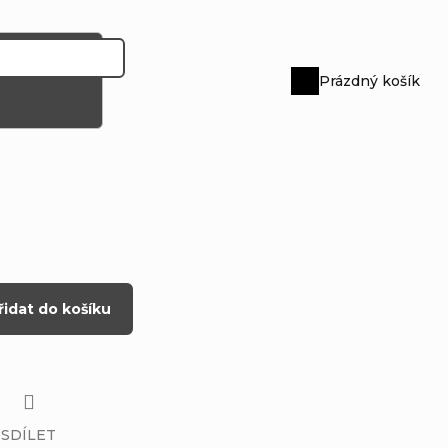
Prázdný košík
Nákupní
košík
řidat do košíku
SDÍLET