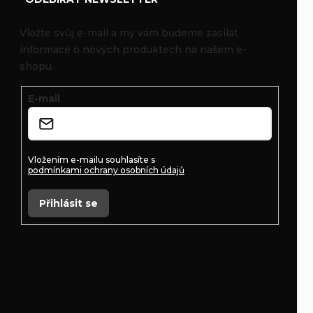
p
Vložte svůj e-mail a my vám budeme zasílat
informace o nových produktech na našem e-
a
shopu.
t
E-mail
í
Vložením e-mailu souhlasíte s
podmínkami ochrany osobních údajů
Přihlásit se