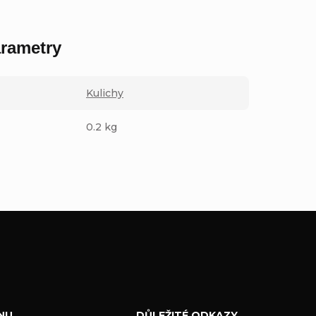
rametry
Kulichy
0.2 kg
NU
DŮLEŽITÉ ODKAZY