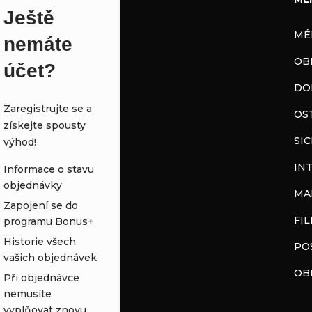
Ještě
MÉ
nemáte
OB
účet?
DO
Zaregistrujte se a
OS
získejte spousty
SI
výhod!
IN
Informace o stavu
objednávky
MA
Zapojení se do
FI
programu Bonus+
Historie všech
PO
vašich objednávek
OB
Při objednávce
nemusíte
vyplňovat znovu