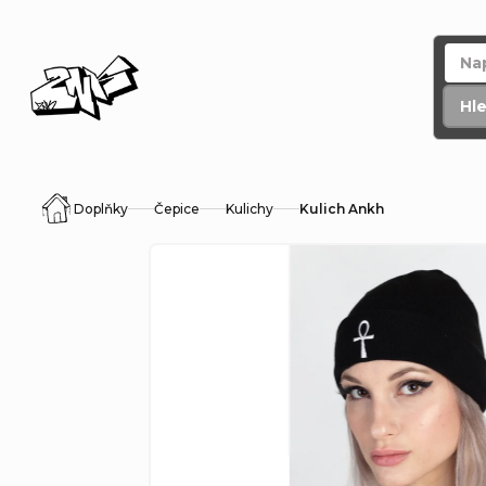
Přejít
na
obsah
Hl
Doplňky
Čepice
Kulichy
Kulich Ankh
Domů