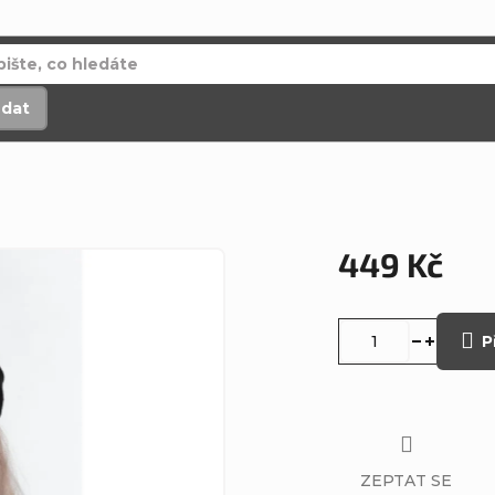
edat
449 Kč
Měrná
cena:
P
ZEPTAT SE