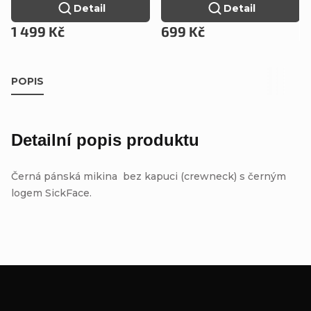
Detail
Detail
1 499 Kč
699 Kč
POPIS
Detailní popis produktu
Černá pánská mikina bez kapuci (crewneck) s černým
logem SickFace.
Z