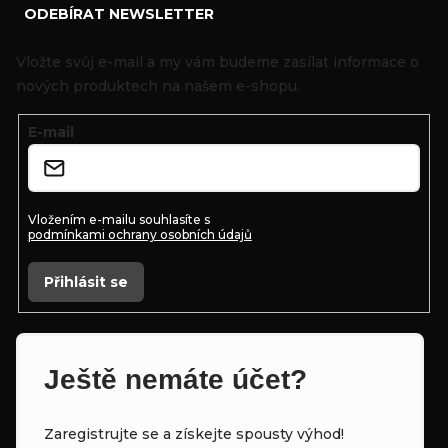
ODEBÍRAT NEWSLETTER
á
p
Vložte svůj e-mail a my vám budeme zasílat informace o
a
nových produktech na našem e-shopu.
t
E-mail
í
Vložením e-mailu souhlasíte s
podmínkami ochrany osobních údajů
Přihlásit se
Ještě nemáte účet?
Zaregistrujte se a získejte spousty výhod!