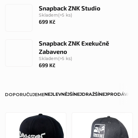
Snapback ZNK Studio
Skladem
(>5 ks)
699 Kč
Snapback ZNK Exekučně
Zabaveno
Skladem
(>5 ks)
699 Kč
Ř
NEJLEVNĚJŠÍ
NEJDRAŽŠÍ
NEJPRODÁVANĚJ
DOPORUČUJEME
a
z
V
e
ý
n