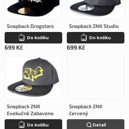
p
í
i
p
s
r
Snapback Drogstars
Snapback ZNK Studio
p
o
Do košíku
Do košíku
r
d
699 Kč
699 Kč
o
u
d
k
u
t
k
ů
t
ů
Snapback ZNK
Snapback ZNK
Exekučně Zabaveno
červený
Do košíku
Detail