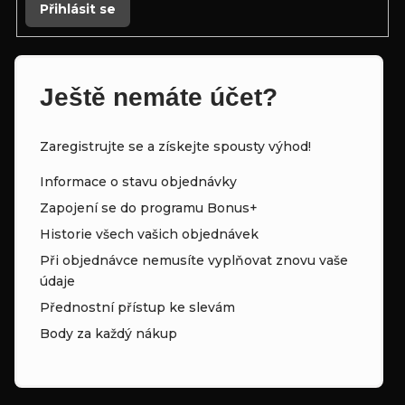
Přihlásit se
p
i
s
Ještě nemáte účet?
u
Zaregistrujte se a získejte spousty výhod!
Informace o stavu objednávky
Zapojení se do programu Bonus+
Historie všech vašich objednávek
Při objednávce nemusíte vyplňovat znovu vaše
údaje
Přednostní přístup ke slevám
Body za každý nákup