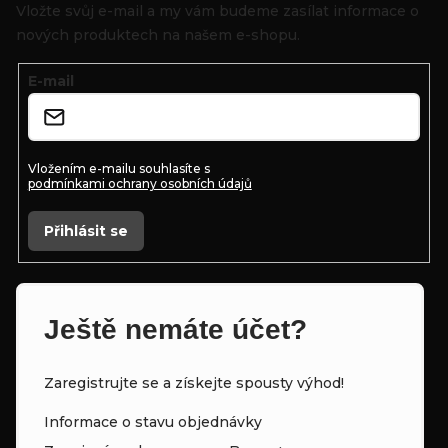
p
Vložte svůj e-mail a my vám budeme zasílat informace o
p
a
nových produktech na našem e-shopu.
r
t
E-mail
v
í
k
y
Vložením e-mailu souhlasíte s
podmínkami ochrany osobních údajů
v
ý
Přihlásit se
p
i
s
Ještě nemáte účet?
u
Zaregistrujte se a získejte spousty výhod!
Informace o stavu objednávky