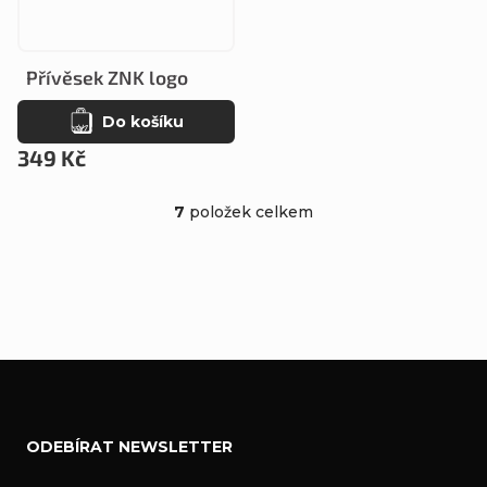
Přívěsek ZNK logo
Do košíku
349 Kč
7
položek celkem
O
v
l
á
d
a
Z
c
ODEBÍRAT NEWSLETTER
á
í