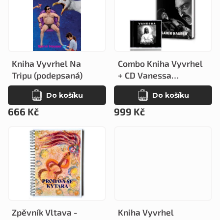
ý
n
p
í
i
p
s
r
Kniha Vyvrhel Na
Combo Kniha Vyvrhel
p
o
Tripu (podepsaná)
+ CD Vanessa
r
Meisterstücke
d
Do košíku
Do košíku
(podepsané)
o
u
666 Kč
999 Kč
d
k
u
t
k
ů
t
ů
Zpěvník Vltava -
Kniha Vyvrhel