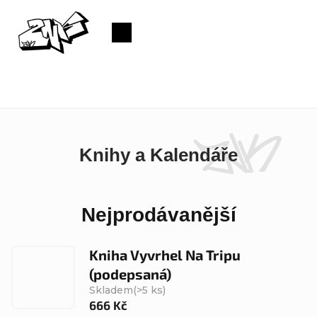
Přejít
na
Nákupní
obsah
košík
Knihy a Kalendáře
Nejprodávanější
Kniha Vyvrhel Na Tripu
(podepsaná)
Skladem
(>5 ks)
666 Kč