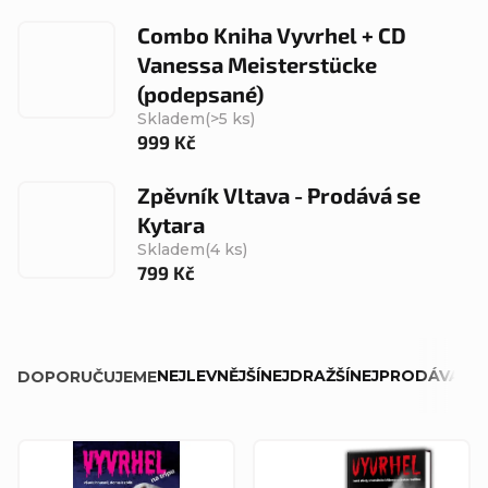
Combo Kniha Vyvrhel + CD
Vanessa Meisterstücke
(podepsané)
Skladem
(>5 ks)
999 Kč
Zpěvník Vltava - Prodává se
Kytara
Skladem
(4 ks)
799 Kč
Ř
NEJLEVNĚJŠÍ
NEJDRAŽŠÍ
NEJPRODÁVANĚJ
DOPORUČUJEME
a
z
V
e