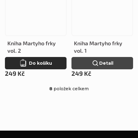
Kniha Martyho frky
Kniha Martyho frky
vol. 2
vol. 1
Do košíku
Detail
249 Kč
249 Kč
8
položek celkem
O
v
l
á
d