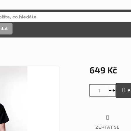
edat
649 Kč
Měrná
cena:
P
ZEPTAT SE