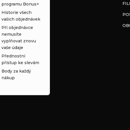
FI
programu Bonus+
Historie všech
PO
vašich objednávek
OB
Při objednávce
nemusíte
vyplňovat znovu
vaše údaje
Přednostní
přístup ke slevám
Body za každý
nákup