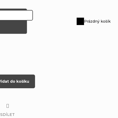
Prázdný košík
Nákupní
košík
řidat do košíku
SDÍLET