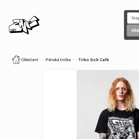
Přejít
na
obsah
Hl
Oblečení
Pánská trička
Triko Sick Café
Domů