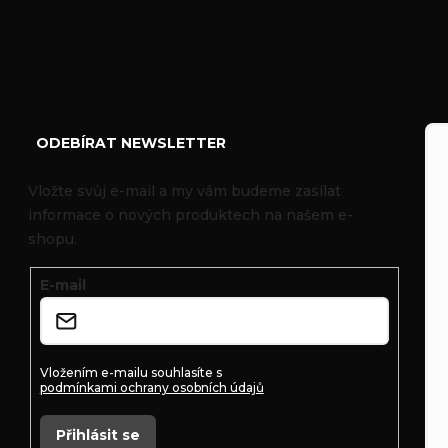
Z
á
ODEBÍRAT NEWSLETTER
p
Vložte svůj e-mail a my vám budeme zasílat
informace o nových produktech na našem e-
a
shopu.
t
E-mail
í
Vložením e-mailu souhlasíte s
podmínkami ochrany osobních údajů
Přihlásit se