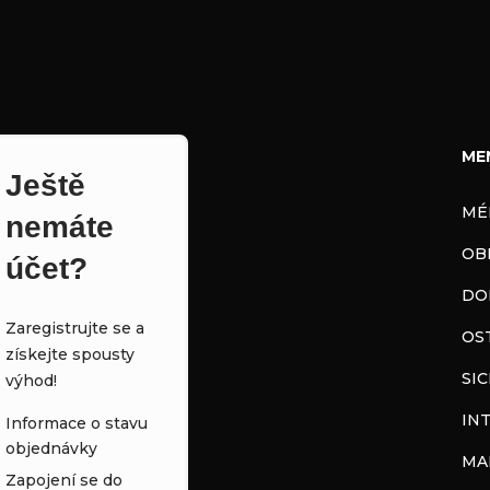
ME
Ještě
MÉ
nemáte
OB
účet?
DO
Zaregistrujte se a
OS
získejte spousty
SI
výhod!
IN
Informace o stavu
objednávky
MA
Zapojení se do