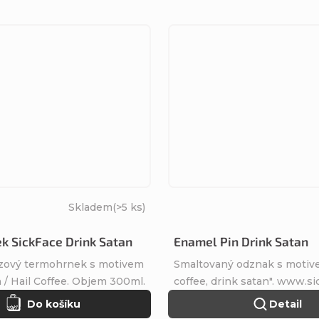
Skladem
(>5 ks)
k SickFace Drink Satan
Enamel Pin Drink Satan
zový termohrnek s motivem
Smaltovaný odznak s motive
 / Hail Coffee. Objem 300ml.
coffee, drink satan". www.si
Do košíku
Detail