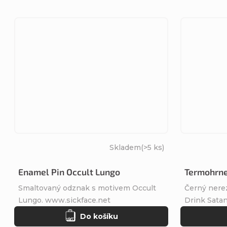
Skladem
(>5 ks)
Enamel Pin Occult Lungo
Termohrne
Smaltovaný odznak s motivem Occult
Černý nere
Lungo. www.sickface.net
Drink Satan
Do košíku