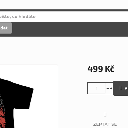
edat
499 Kč
Měrná
cena:
P
ZEPTAT SE