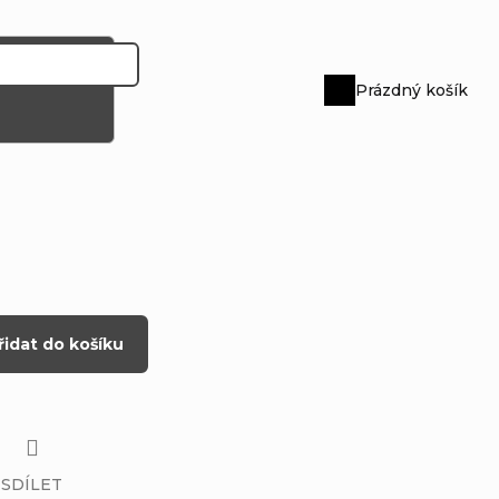
Prázdný košík
Nákupní
košík
řidat do košíku
SDÍLET