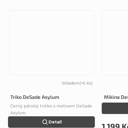
Skladem
(>5 ks)
Triko DeSade Asylum
Mikina De
Černý pánský tričko s motivem DeSade
Asylum.
Detail
1 199 K