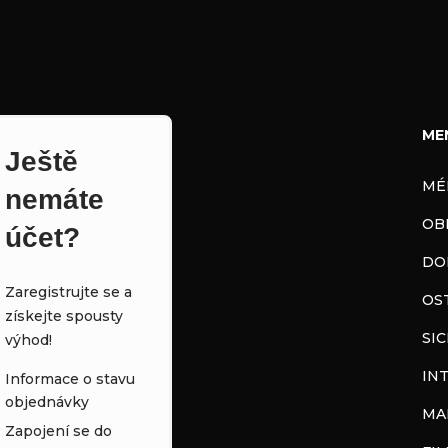
ME
Ještě
MÉ
nemáte
OB
účet?
DO
Zaregistrujte se a
OS
získejte spousty
SI
výhod!
IN
Informace o stavu
objednávky
MA
Zapojení se do