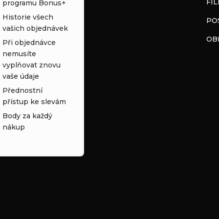
FI
programu Bonus+
Historie všech
PO
vašich objednávek
OB
Při objednávce
nemusíte
vyplňovat znovu
vaše údaje
Přednostní
přístup ke slevám
Body za každý
nákup