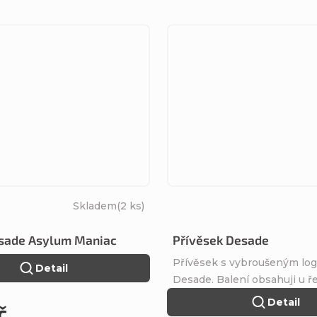
Skladem
(2 ks)
sade Asylum Maniac
Přívěsek Desade
Přívěsek s vybroušeným lo
Detail
Desade. Balení obsahuji u ře
Detail
č