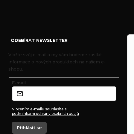
Z
á
ODEBÍRAT NEWSLETTER
p
Vložte svůj e-mail a my vám budeme zasílat
informace o nových produktech na našem e-
a
shopu.
t
E-mail
í
Vložením e-mailu souhlasíte s
podmínkami ochrany osobních údajů
Přihlásit se