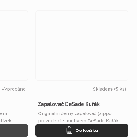
Vyprodáno
Skladem
(>5 ks)
Zapalovač DeSade Kuřák
gem
Originální černý zapalovač (zippo
tízek.
provedení) s motivem DeSade Kuřák.
Do košíku