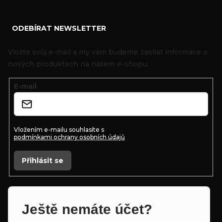
Z
ODEBÍRAT NEWSLETTER
á
p
Vložte svůj e-mail a my vám budeme zasílat informace o
a
nových produktech na našem e-shopu.
t
E-mail
í
Vložením e-mailu souhlasíte s
podmínkami ochrany osobních údajů
Přihlásit se
Ještě nemáte účet?