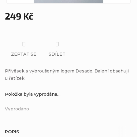
249 Kč
Měrná
cena:
ZEPTAT SE
SDÍLET
Přívěsek s vybroušeným logem Desade. Balení obsahuji
u řetízek.
Položka byla vyprodána…
Vyprodáno
POPIS