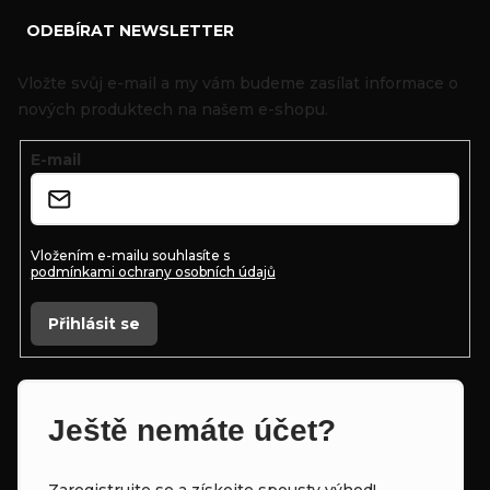
ODEBÍRAT NEWSLETTER
á
p
Vložte svůj e-mail a my vám budeme zasílat informace o
a
nových produktech na našem e-shopu.
t
E-mail
í
Vložením e-mailu souhlasíte s
podmínkami ochrany osobních údajů
Přihlásit se
Ještě nemáte účet?
Zaregistrujte se a získejte spousty výhod!