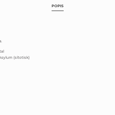
POPIS
a.
tal
sylum (sítotisk)