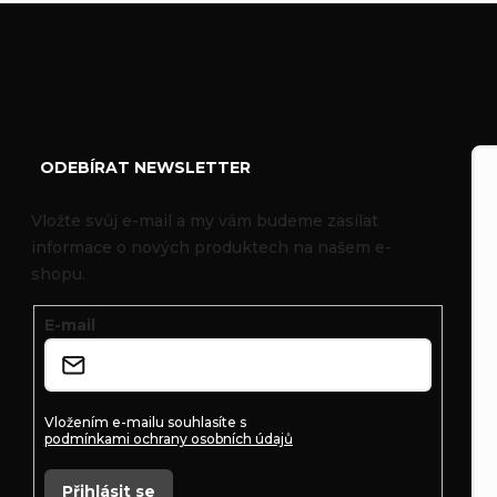
Z
á
ODEBÍRAT NEWSLETTER
p
Vložte svůj e-mail a my vám budeme zasílat
informace o nových produktech na našem e-
a
shopu.
t
E-mail
í
Vložením e-mailu souhlasíte s
podmínkami ochrany osobních údajů
Přihlásit se