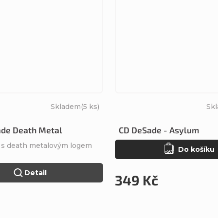
Skladem
(5 ks)
Sk
ade Death Metal
CD DeSade - Asylum
o s death metalovým logem
Do košíku
Detail
349 Kč