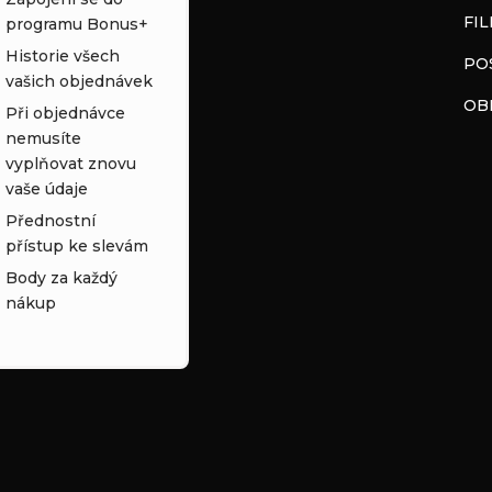
FI
programu Bonus+
Historie všech
PO
vašich objednávek
OB
Při objednávce
nemusíte
vyplňovat znovu
vaše údaje
Přednostní
přístup ke slevám
Body za každý
nákup