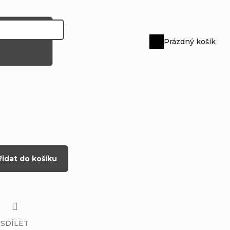
Prázdný košík
Nákupní
košík
řidat do košíku
SDÍLET