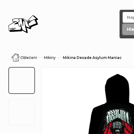
Přejít
na
obsah
Hl
Oblečení
Mikiny
Mikina Desade Asylum Maniac
Domů