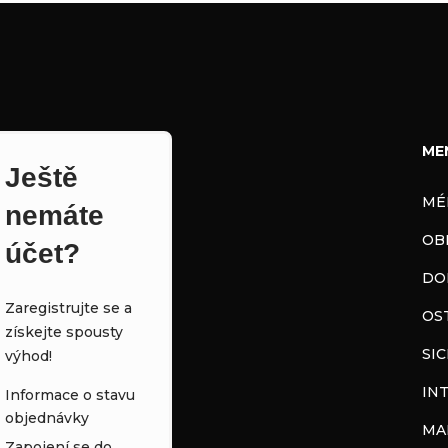
ME
Ještě
MÉ
nemáte
OB
účet?
DO
Zaregistrujte se a
OS
získejte spousty
SI
výhod!
IN
Informace o stavu
objednávky
MA
Zapojení se do