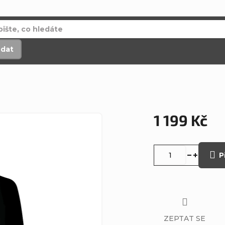
edat
1 199 Kč
Měrná
cena:
P
ZEPTAT SE