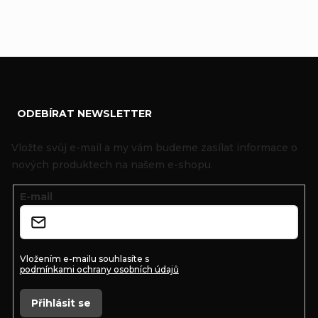
Z
ODEBÍRAT NEWSLETTER
á
p
Vložte svůj e-mail a my vám budeme zasílat informace o
a
nových produktech na našem e-shopu.
t
E-mail
í
Vložením e-mailu souhlasíte s
podmínkami ochrany osobních údajů
Přihlásit se