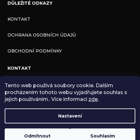
DŮLEŽITÉ ODKAZY
KONTAKT
OCHRANA OSOBNÍCH ÚDAJŮ
OBCHODNÍ PODMÍNKY
KONTAKT
Tento web používá soubory cookie. Dalším
INFO
@
ZNK.CZ
procházením tohoto webu vyjadřujete souhlas s
HTTPS://WWW.FACEBOOK.COM/ZNKSHOP
jejich používáním.. Více informací
zde
.
SHOPZNK
Nastavení
ZNKSHOP
Odmítnout
Souhlasím