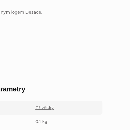
šeným logem Desade.
rametry
Přívěsky
0.1 kg