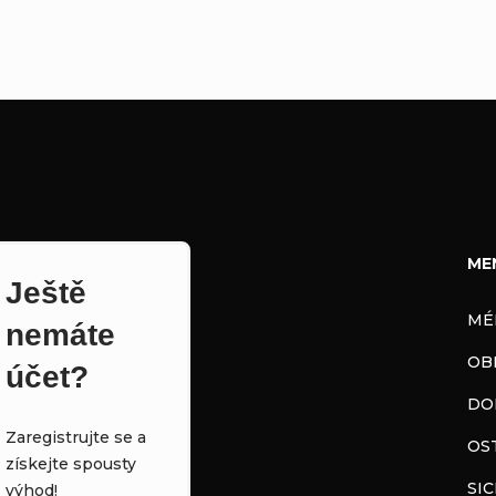
ME
Ještě
MÉ
nemáte
OB
účet?
DO
Zaregistrujte se a
OS
získejte spousty
SI
výhod!