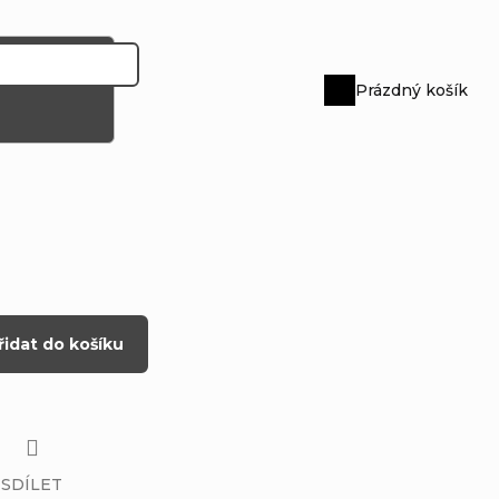
Prázdný košík
Nákupní
košík
řidat do košíku
SDÍLET