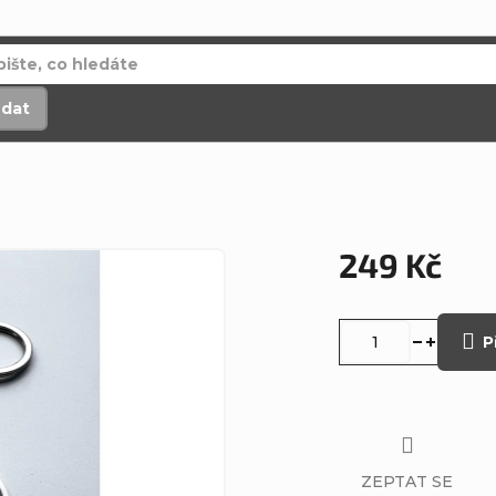
edat
249 Kč
Měrná
cena:
P
ZEPTAT SE