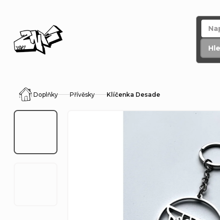
Přejít
na
obsah
Hl
Doplňky
Přívěsky
Klíčenka Desade
Domů