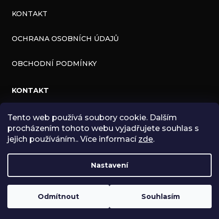
KONTAKT
OCHRANA OSOBNÍCH ÚDAJŮ
OBCHODNÍ PODMÍNKY
KONTAKT
INFO
@
ZNK.CZ
Tento web používá soubory cookie. Dalším
procházením tohoto webu vyjadřujete souhlas s
HTTPS://WWW.FACEBOOK.COM/ZNKSHOP
jejich používáním.. Více informací
zde
.
SHOPZNK
Nastavení
ZNKSHOP
Odmítnout
Souhlasím
Copyright 2026
ZNK SHOP
. Všechna práva vyhrazena.