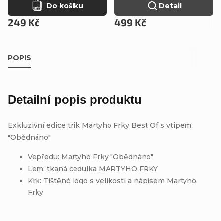
Do košíku
Detail
249 Kč
499 Kč
POPIS
Detailní popis produktu
Exkluzivní edice trik Martyho Frky Best Of s vtipem
"Obědnáno"
Vepředu: Martyho Frky "Obědnáno"
Lem: tkaná cedulka MARTYHO FRKY
Krk: Tištěné logo s velikostí a nápisem Martyho
Frky