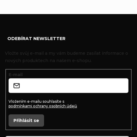
Z
ODEBÍRAT NEWSLETTER
á
p
Vložte svůj e-mail a my vám budeme zasílat informace o
a
nových produktech na našem e-shopu.
t
E-mail
í
Vložením e-mailu souhlasíte s
podmínkami ochrany osobních údajů
Přihlásit se