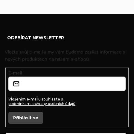
Z
ODEBÍRAT NEWSLETTER
á
p
Vložte svůj e-mail a my vám budeme zasílat informace o
a
nových produktech na našem e-shopu.
t
E-mail
í
Vložením e-mailu souhlasíte s
podmínkami ochrany osobních údajů
Přihlásit se