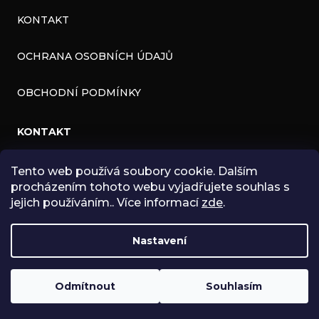
KONTAKT
OCHRANA OSOBNÍCH ÚDAJŮ
OBCHODNÍ PODMÍNKY
KONTAKT
INFO
@
ZNK.CZ
Tento web používá soubory cookie. Dalším
procházením tohoto webu vyjadřujete souhlas s
HTTPS://WWW.FACEBOOK.COM/ZNKSHOP
jejich používáním.. Více informací
zde
.
SHOPZNK
Nastavení
ZNKSHOP
Odmítnout
Souhlasím
Copyright 2026
ZNK SHOP
. Všechna práva vyhrazena.