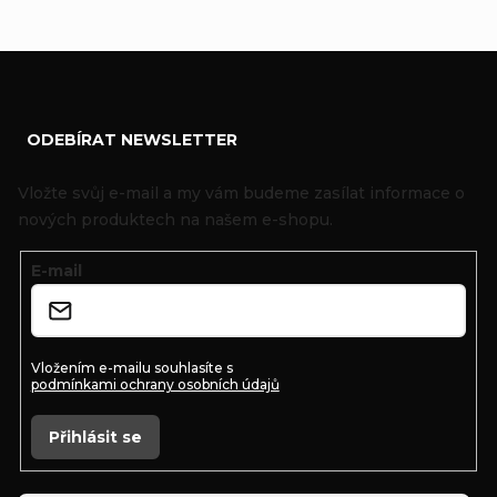
Z
ODEBÍRAT NEWSLETTER
á
p
Vložte svůj e-mail a my vám budeme zasílat informace o
a
nových produktech na našem e-shopu.
t
E-mail
í
Vložením e-mailu souhlasíte s
podmínkami ochrany osobních údajů
Přihlásit se