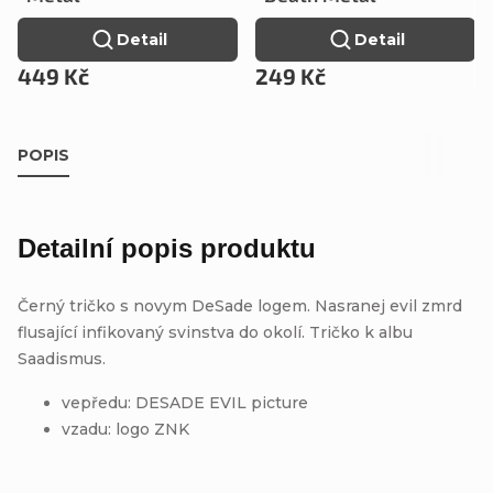
Detail
Detail
449 Kč
249 Kč
POPIS
Detailní popis produktu
Černý tričko s novym DeSade logem. Nasranej evil zmrd
flusající infikovaný svinstva do okolí. Tričko k albu
Saadismus.
vepředu: DESADE EVIL picture
vzadu: logo ZNK