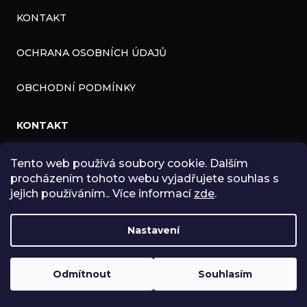
KONTAKT
OCHRANA OSOBNÍCH ÚDAJŮ
OBCHODNÍ PODMÍNKY
KONTAKT
INFO
@
ZNK.CZ
Tento web používá soubory cookie. Dalším
procházením tohoto webu vyjadřujete souhlas s
HTTPS://WWW.FACEBOOK.COM/ZNKSHOP
jejich používáním.. Více informací
zde
.
SHOPZNK
Nastavení
ZNKSHOP
Odmítnout
Souhlasím
Copyright 2026
ZNK SHOP
. Všechna práva vyhrazena.