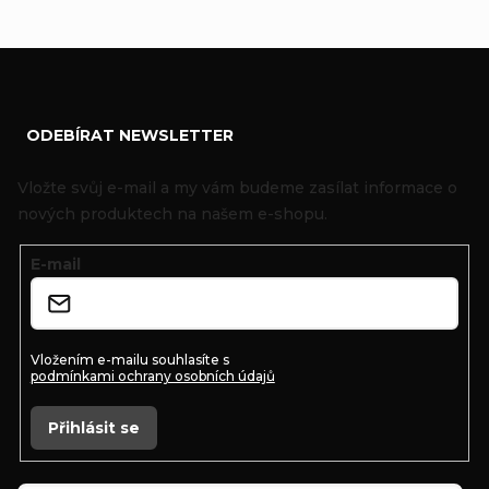
Z
ODEBÍRAT NEWSLETTER
á
p
Vložte svůj e-mail a my vám budeme zasílat informace o
a
nových produktech na našem e-shopu.
t
E-mail
í
Vložením e-mailu souhlasíte s
podmínkami ochrany osobních údajů
Přihlásit se