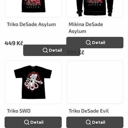
í
i
p
s
r
Triko DeSade Asylum
Mikina DeSade
p
o
Asylum
r
d
449 Kč
Detail
o
Detail
u
999 Kč
d
k
u
t
k
ů
t
ů
Triko SWD
Triko DeSade Evil
Detail
Detail