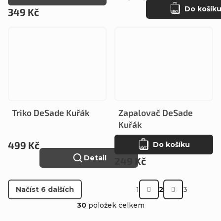
Do košík
349 Kč
Triko DeSade Kuřák
Zapalovač DeSade
Kuřák
499 Kč
Do košíku
Detail
249 Kč
S
Načíst 6 dalších
1
2
3
t
O
30
položek celkem
r
v