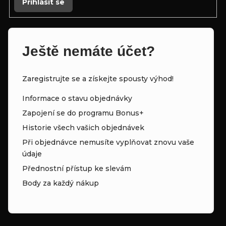
Přihlásit se
p
i
s
Ještě nemáte účet?
u
Zaregistrujte se a získejte spousty výhod!
Informace o stavu objednávky
Zapojení se do programu Bonus+
Historie všech vašich objednávek
Při objednávce nemusíte vyplňovat znovu vaše
údaje
Přednostní přístup ke slevám
Body za každý nákup