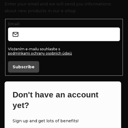
o
Enter your email and we will send you informations
t
about new products in our e-shop.
e
Email
r
Vložením e-mailu souhlasíte s
podmínkami ochrany osobních údajů
Subscribe
Don't have an account
yet?
Sign up and get lots of benefits!