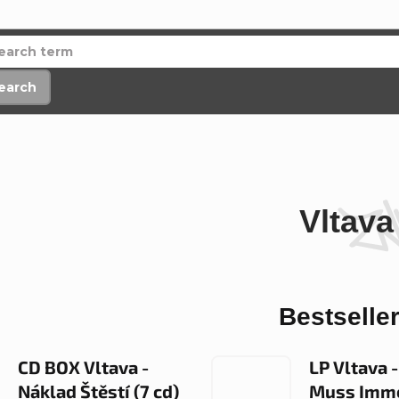
earch
Vltava
Bestselle
CD BOX Vltava -
LP Vltava 
Náklad Štěstí (7 cd)
Muss Imme