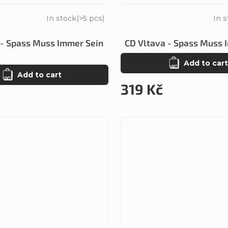
In stock
(>5 pcs)
In 
 - Spass Muss Immer Sein
CD Vltava - Spass Muss 
Add to cart
Add to cart
319 Kč