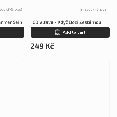
stock
(>5 pcs)
In stock
(3 pcs)
Immer Sein
CD Vltava - Když Bozi Zestárnou
Add to cart
249 Kč