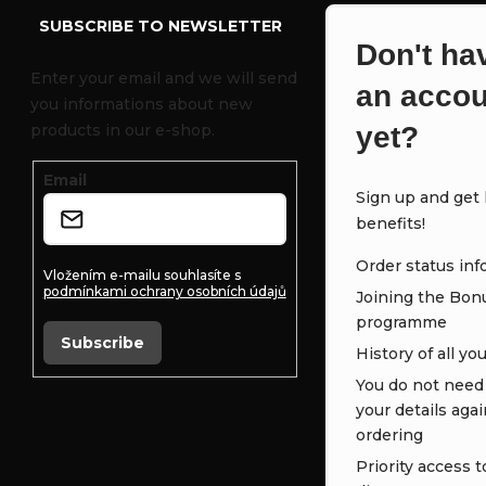
o
SUBSCRIBE TO NEWSLETTER
Don't ha
o
Enter your email and we will send
an accou
you informations about new
t
products in our e-shop.
yet?
e
Email
Sign up and get l
r
benefits!
Order status inf
Vložením e-mailu souhlasíte s
podmínkami ochrany osobních údajů
Joining the Bon
programme
Subscribe
History of all yo
You do not need t
your details aga
ordering
Priority access t