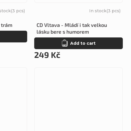
stock
(3 pcs)
In stock
(3 pcs)
o trám
CD Vltava - Mládí i tak velkou
lásku bere s humorem
Add to cart
249 Kč