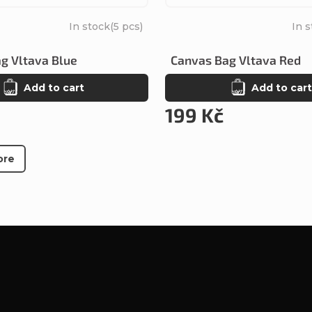
In stock
(5 pcs)
In 
g Vltava Blue
Canvas Bag Vltava Red
Add to cart
Add to cart
199 Kč
ore
L
i
s
t
i