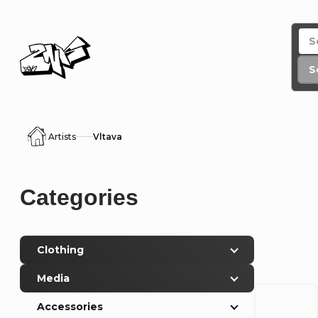
Skip
to
content
S
Artists
Vltava
Home
S
Skip
Categories
i
categories
d
Clothing
e
Media
b
Accessories