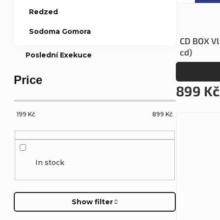
Redzed
s
f
Sodoma Gomora
o
CD BOX Vl
p
cd)
Poslední Exekuce
r
r
Price
t
899 Kč
o
i
d
199
Kč
899
Kč
n
u
g
c
In stock
t
Show filter
s