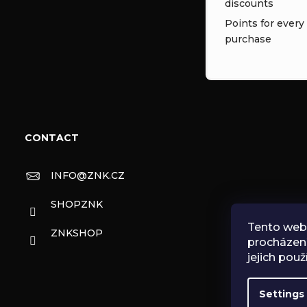
discounts
Points for every
purchase
CONTACT
INFO
@
ZNK.CZ
SHOPZNK
Tento web 
ZNKSHOP
procházen
jejich použ
Settings