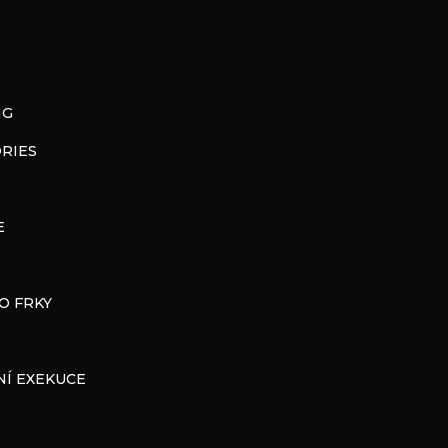
t
i
o
NG
n
RIES
E
O FRKY
Í EXEKUCE