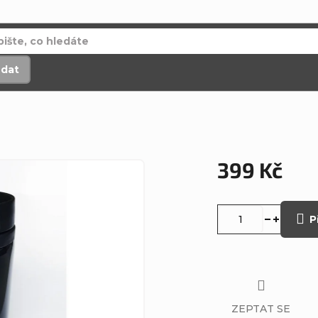
edat
399 Kč
Měrná
cena:
P
ZEPTAT SE