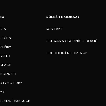
NU
DŮLEŽITÉ ODKAZY
DIA
KONTAKT
LEČENÍ
OCHRANA OSOBNÍCH ÚDAJŮ
PLŇKY
OBCHODNÍ PODMÍNKY
TATNÍ
CKFACE
TERPRETI
RTYHO FRKY
LMY
SLEDNÍ EXEKUCE