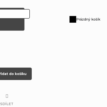
Prázdný košík
Nákupní
košík
řidat do košíku
SDÍLET