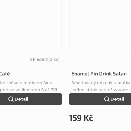
Skladem
(3 ks)
 Café
Enamel Pin Drink Satan
ké tričko s motivem Sick
Smaltovaný odznak s motive
pné ve velikostech S až 3XL.
coffee, drink satan". www.si
Detail
Detail
159 Kč