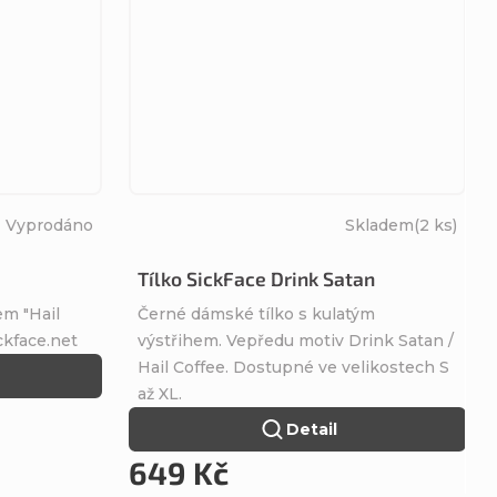
Vyprodáno
Skladem
(2 ks)
Tílko SickFace Drink Satan
m "Hail
Černé dámské tílko s kulatým
ckface.net
výstřihem. Vepředu motiv Drink Satan /
Hail Coffee. Dostupné ve velikostech S
až XL.
Detail
649 Kč