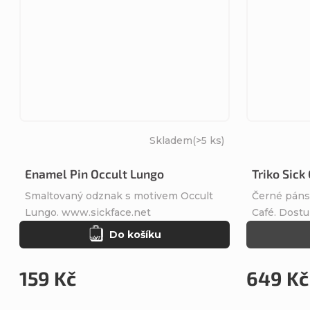
Skladem
(>5 ks)
Enamel Pin Occult Lungo
Triko Sick
Smaltovaný odznak s motivem Occult
Černé páns
Lungo. www.sickface.net
Café. Dostu
Do košíku
159 Kč
649 Kč