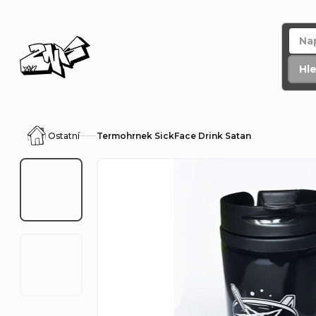
Přejít
na
obsah
Hl
Ostatní
Termohrnek SickFace Drink Satan
Domů