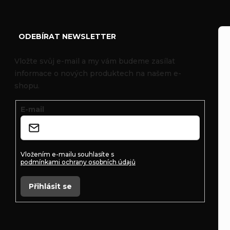
Z
á
ODEBÍRAT NEWSLETTER
p
Vložte svůj e-mail a my vám budeme zasílat
informace o nových produktech na našem e-
a
shopu.
t
E-mail
í
Vložením e-mailu souhlasíte s
podmínkami ochrany osobních údajů
Přihlásit se