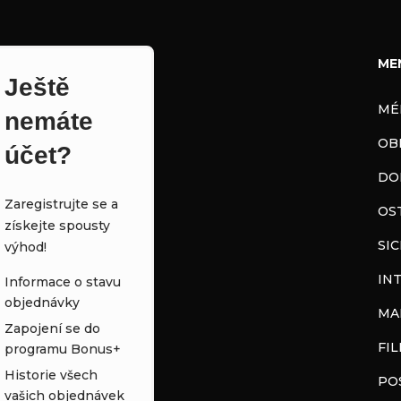
ME
Ještě
MÉ
nemáte
OB
účet?
DO
Zaregistrujte se a
OS
získejte spousty
SI
výhod!
IN
Informace o stavu
objednávky
MA
Zapojení se do
FI
programu Bonus+
Historie všech
PO
vašich objednávek