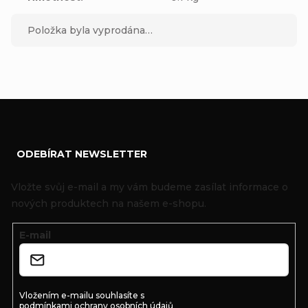
Položka byla vyprodána…
Z
ODEBÍRAT NEWSLETTER
á
p
Vložte svůj e-mail a my vám budeme zasílat informace o
a
nových produktech na našem e-shopu.
t
E-mail
í
Vložením e-mailu souhlasíte s
podmínkami ochrany osobních údajů