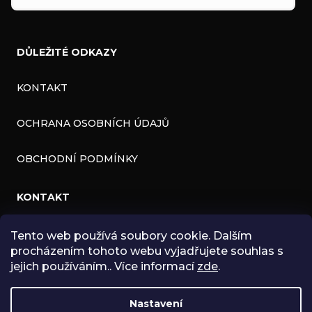
DŮLEŽITÉ ODKAZY
KONTAKT
OCHRANA OSOBNÍCH ÚDAJŮ
OBCHODNÍ PODMÍNKY
KONTAKT
INFO
@
ZNK.CZ
Tento web používá soubory cookie. Dalším
procházením tohoto webu vyjadřujete souhlas s
HTTPS://WWW.FACEBOOK.COM/ZNKSHOP
jejich používáním.. Více informací
zde
.
SHOPZNK
Nastavení