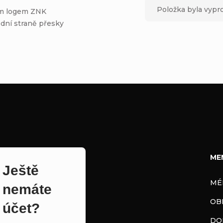
Položka byla vyp
ným logem ZNK
dní straně přesky
ME
Ještě
MÉ
nemáte
OB
účet?
DO