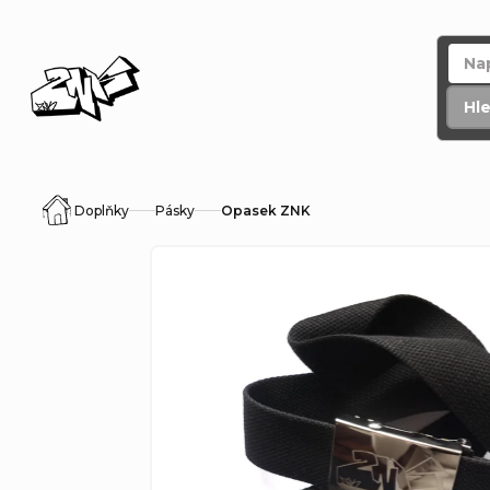
Přejít
na
obsah
Hl
Doplňky
Pásky
Opasek ZNK
Domů