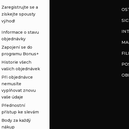
Zaregistrujte se a
OS
získejte spousty
SI
výhod!
IN
Informace o stavu
objednávky
MA
Zapojení se do
FI
programu Bonus+
Historie všech
PO
vašich objednávek
OB
Při objednávce
nemusíte
vyplňovat znovu
vaše údaje
Přednostní
přístup ke slevám
Body za každý
nákup