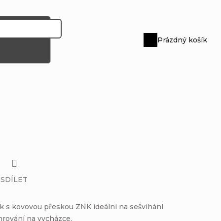
Prázdný košík
Nákupní
košík
SDÍLET
k s kovovou přeskou ZNK ideální na sešvihání
rování na vycházce.