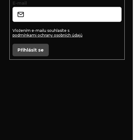
t
E-mail
í
Vložením e-mailu souhlasíte s
podmínkami ochrany osobních údajů
Přihlásit se