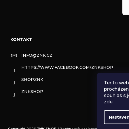
KONTAKT
INFO
@
ZNK.CZ
HTTPS://WWW.FACEBOOK.COM/ZNKSHOP
SHOPZNK
Tento web 
procházen
ZNKSHOP
souhlas s j
zde
.
Nastaven
Copyright 2026
ZNK SHOP
. Všechna práva vyhrazena.