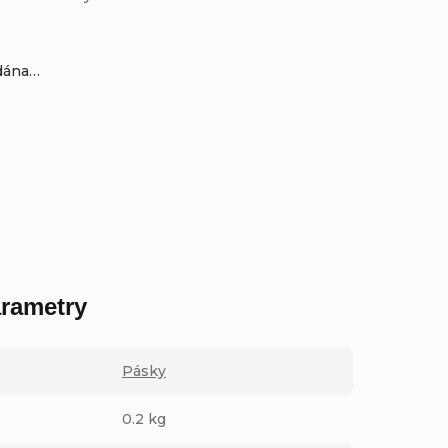
odána…
rametry
Pásky
0.2 kg