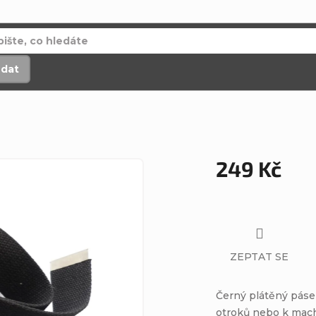
edat
249 Kč
Měrná
cena:
ZEPTAT SE
Černý plátěný páse
otroků nebo k mach