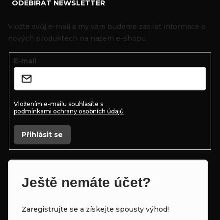
ODEBÍRAT NEWSLETTER
á
p
Vložte svůj e-mail a my vám budeme zasílat informace o
a
nových produktech na našem e-shopu.
t
E-mail
í
Vložením e-mailu souhlasíte s
podmínkami ochrany osobních údajů
Přihlásit se
Ještě nemáte účet?
Zaregistrujte se a získejte spousty výhod!