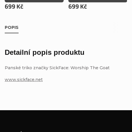
699 Kč
699 Kč
POPIS
Detailní popis produktu
Panské triko značky SickFace: Worship The Goat
www.sickface.net
Z