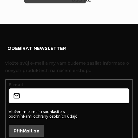
Z
ODEBÍRAT NEWSLETTER
á
p
Vložte svůj e-mail a my vám budeme zasílat informace o
a
nových produktech na našem e-shopu.
t
E-mail
í
Vložením e-mailu souhlasíte s
podmínkami ochrany osobních údajů
Přihlásit se