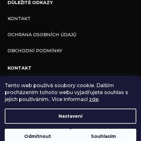
DŮLEŽITÉ ODKAZY
KONTAKT
OCHRANA OSOBNÍCH ÚDAJŮ
OBCHODNÍ PODMÍNKY
KONTAKT
INFO
@
ZNK.CZ
Tento web používá soubory cookie. Dalším
procházením tohoto webu vyjadřujete souhlas s
HTTPS://WWW.FACEBOOK.COM/ZNKSHOP
jejich používáním.. Více informací
zde
.
SHOPZNK
Nastavení
ZNKSHOP
Odmítnout
Souhlasím