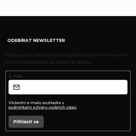
Z
ODEBÍRAT NEWSLETTER
á
p
Vložte svůj e-mail a my vám budeme zasílat informace o
a
nových produktech na našem e-shopu.
t
E-mail
í
Vložením e-mailu souhlasíte s
podmínkami ochrany osobních údajů
Přihlásit se