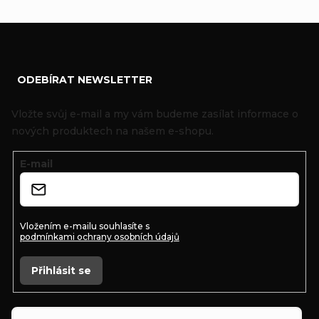
Z
ODEBÍRAT NEWSLETTER
á
p
Vložte svůj e-mail a my vám budeme zasílat informace o
a
nových produktech na našem e-shopu.
t
E-mail
í
Vložením e-mailu souhlasíte s
podmínkami ochrany osobních údajů
Přihlásit se