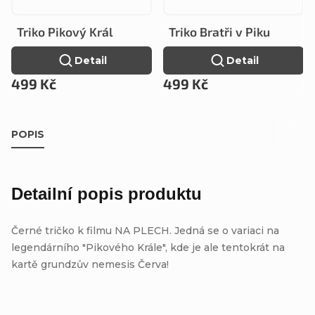
Triko Pikový Král
Triko Bratři v Piku
Detail
Detail
499 Kč
499 Kč
POPIS
Detailní popis produktu
Černé tričko k filmu NA PLECH. Jedná se o variaci na
legendárního "Pikového Krále", kde je ale tentokrát na
kartě grundzův nemesis Červa!