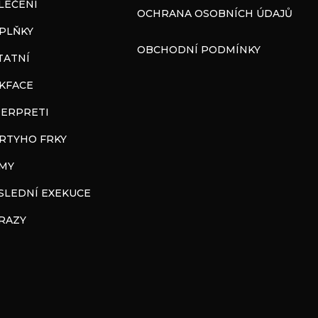
LEČENÍ
OCHRANA OSOBNÍCH ÚDAJŮ
PLŇKY
OBCHODNÍ PODMÍNKY
TATNÍ
CKFACE
TERPRETI
RTYHO FRKY
LMY
SLEDNÍ EXEKUCE
RAZY