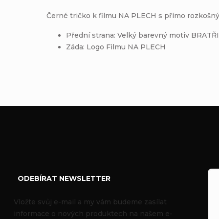
Černé tričko k filmu NA PLECH s přímo rozkošným
Přední strana: Velký barevný motiv BRATŘI
Záda: Logo Filmu NA PLECH
Z
á
ODEBÍRAT NEWSLETTER
p
Vložte svůj e-mail a my vám budeme zasílat
informace o nových produktech na našem e-