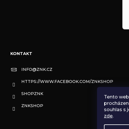
KONTAKT
INFO
@
ZNK.CZ
HTTPS://WWW.FACEBOOK.COM/ZNKSHOP
SHOPZNK
Tento web 
procházen
ZNKSHOP
souhlas s j
zde
.