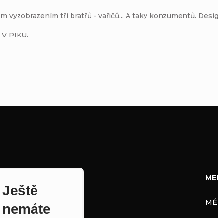
 vyzobrazením tří bratřů - vařičů... A taky konzumentů. Desi
 V PIKU.
ME
Ještě
MÉ
nemáte