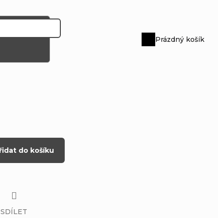
Prázdný košík
Nákupní
košík
řidat do košíku
SDÍLET