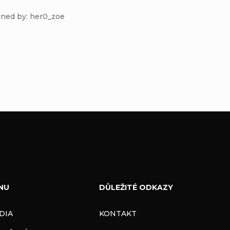
gned by: her0_zoe
NU
DŮLEŽITÉ ODKAZY
DIA
KONTAKT