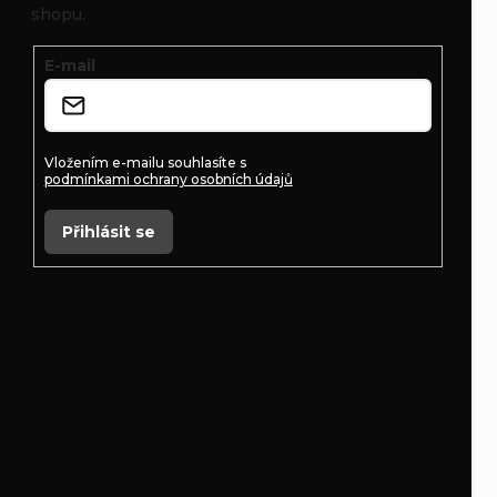
a
shopu.
t
E-mail
í
Vložením e-mailu souhlasíte s
podmínkami ochrany osobních údajů
Přihlásit se