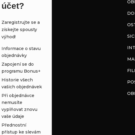
OB
účet?
DO
Zaregistrujte se a
OS
získejte spousty
SI
výhod!
IN
Informace o stavu
objednávky
MA
Zapojení se do
FI
programu Bonus+
Historie všech
PO
vašich objednávek
OB
Při objednávce
nemusíte
vyplňovat znovu
vaše údaje
Přednostní
přístup ke slevám