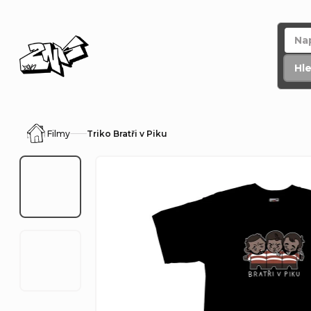
Přejít
na
obsah
Hl
Filmy
Triko Bratři v Piku
Domů