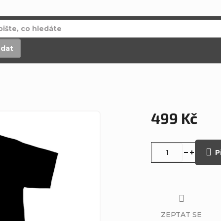
edat
499 Kč
Měrná
cena:
P
ZEPTAT SE