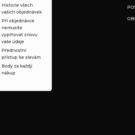
Historie všech
PO
vašich objednávek
OB
Při objednávce
nemusíte
vyplňovat znovu
vaše údaje
Přednostní
přístup ke slevám
Body za každý
nákup