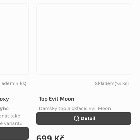
kladem
(4 ks)
Skladem
(>5 ks)
Foxy
Top Evil Moon
kem
výho
Dámský top Sickface: Evil Moon
dnat také
Detail
né variantě
699 Kč