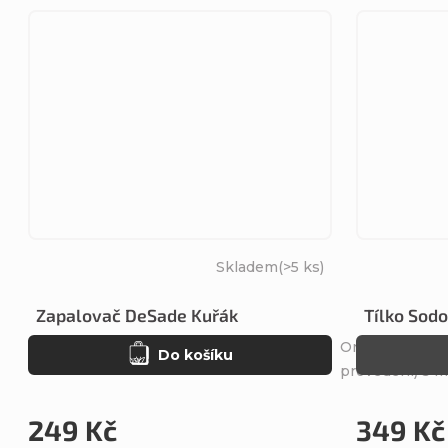
Skladem
(>5 ks)
Zapalovač DeSade Kuřák
Tílko Sod
Originální čer
Do košíku
provedení) s 
249 Kč
349 Kč