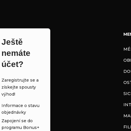
ME
Ještě
MÉ
nemáte
OB
účet?
DO
Zaregistrujte se a
OS
získejte spousty
SI
výhod!
IN
Informace o stavu
objednávky
MA
Zapojení se do
FI
programu Bonus+