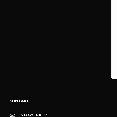
KONTAKT
INFO
@
ZNK.CZ