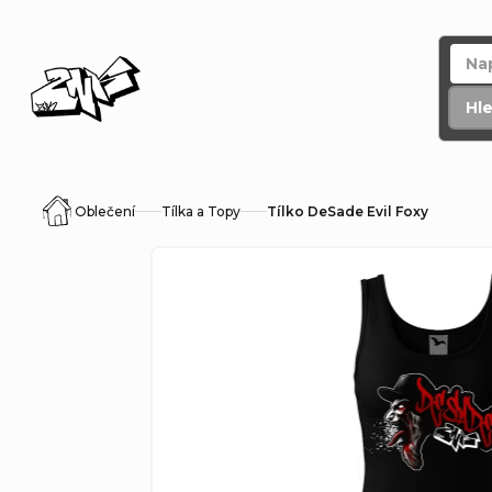
Přejít
na
obsah
Hl
Oblečení
Tílka a Topy
Tílko DeSade Evil Foxy
Domů