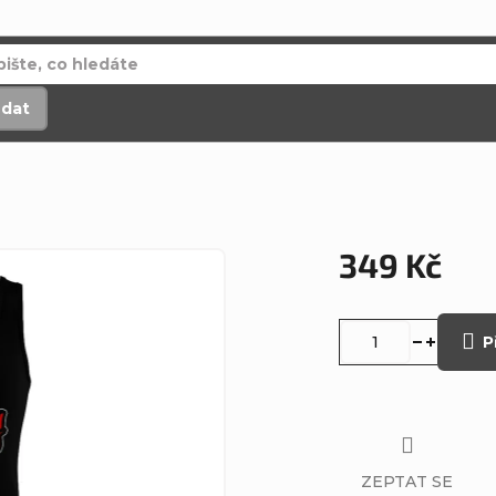
edat
349 Kč
Měrná
cena:
P
ZEPTAT SE