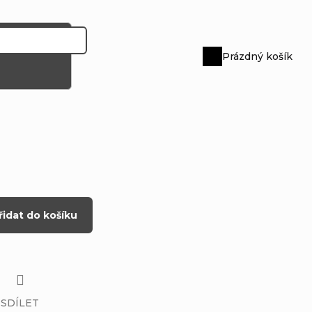
Prázdný košík
Nákupní
košík
řidat do košíku
SDÍLET