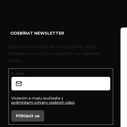
Z
á
ODEBÍRAT NEWSLETTER
p
Vložte svůj e-mail a my vám budeme zasílat
informace o nových produktech na našem e-
a
shopu.
t
E-mail
í
Vložením e-mailu souhlasíte s
podmínkami ochrany osobních údajů
Přihlásit se