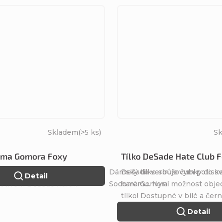
Skladem
(>5 ks)
S
oma Gomora Foxy
Tílko DeSade Hate Club 
ný zapalovač (zippo
Dámský tílko s růžovym potis
DeSade verbuje čubky do s
Detail
motivem DeSade Kuřák.
Sodoma Gomora
harému. Nyní možnost obje
tílko! Dostupné v bílé a čer
Detail