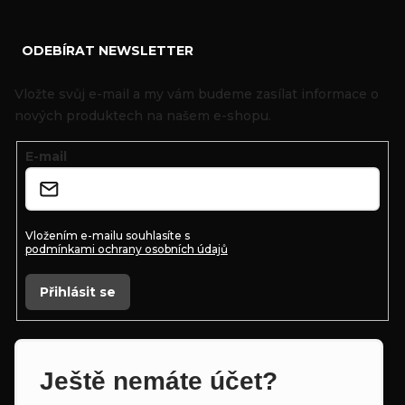
Z
ODEBÍRAT NEWSLETTER
á
p
Vložte svůj e-mail a my vám budeme zasílat informace o
a
nových produktech na našem e-shopu.
t
E-mail
í
Vložením e-mailu souhlasíte s
podmínkami ochrany osobních údajů
Přihlásit se
Ještě nemáte účet?