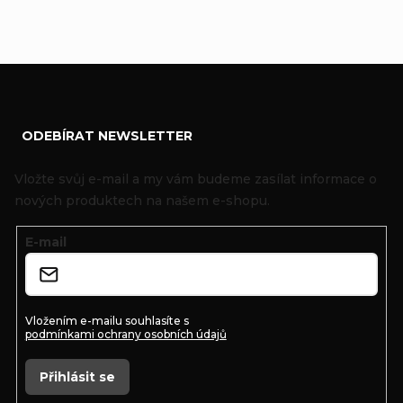
Z
ODEBÍRAT NEWSLETTER
á
p
Vložte svůj e-mail a my vám budeme zasílat informace o
a
nových produktech na našem e-shopu.
t
E-mail
í
Vložením e-mailu souhlasíte s
podmínkami ochrany osobních údajů
Přihlásit se