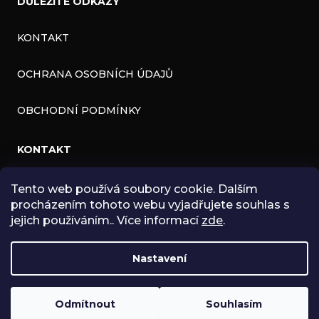
DŮLEŽITÉ ODKAZY
KONTAKT
OCHRANA OSOBNÍCH ÚDAJŮ
OBCHODNÍ PODMÍNKY
KONTAKT
INFO
@
ZNK.CZ
Tento web používá soubory cookie. Dalším
procházením tohoto webu vyjadřujete souhlas s
HTTPS://WWW.FACEBOOK.COM/ZNKSHOP
jejich používáním.. Více informací
zde
.
SHOPZNK
Nastavení
ZNKSHOP
Odmítnout
Souhlasím