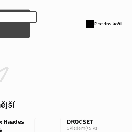
Prázdný košík
Nákupní
košík
ější
 x Haades
DROGSET
Skladem
(>5 ks)
s