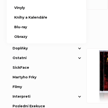
Vinyly
a
Knihy a Kalendáře
n
Ř
Blu-ray
n
Obrazy
a
í
Doplňky
z
V
p
Ostatní
e
ý
a
SickFace
n
p
Martyho Frky
n
í
i
Filmy
e
Interpreti
p
s
l
Poslední Exekuce