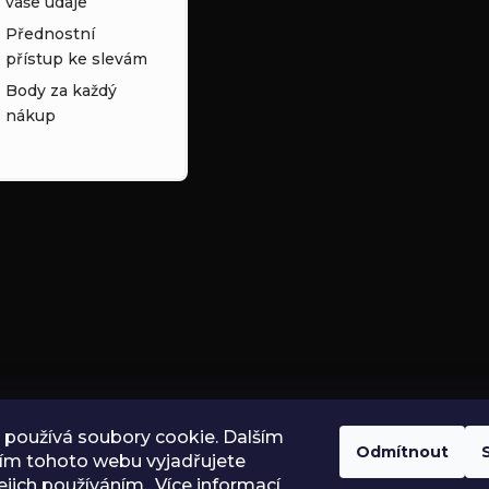
vaše údaje
i
Přednostní
s
přístup ke slevám
Body za každý
u
nákup
používá soubory cookie. Dalším
Odmítnout
ím tohoto webu vyjadřujete
ejich používáním.. Více informací