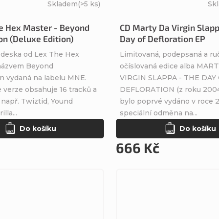
Skladem
(>5 ks)
Sk
e Hex Master - Beyond
CD Marty Da Virgin Slapp
n (Deluxe Edition)
Day of Defloration EP
 deska od Lex The Hex
Limitovaná, podepsaná a ru
 názvem Beyond
očíslovaná edice alba MAR
 vydaná na labelu MNE.
VIRGIN SLAPPA - THE DAY
 verze obsahuje 16 tracků a
DEFLORATION (z roku 2004)
 např. Twiztid, Yound
bylo poprvé vydáno v roce 
lla...
speciální odměna na...
Do košíku
Do košíku
666 Kč