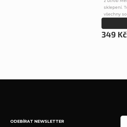
z útrob Me
sklepení. T
všechny so
349 Kč
Z
á
ODEBÍRAT NEWSLETTER