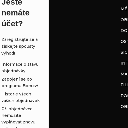
Ještě
c
á
MÉ
nemáte
í
n
OB
účet?
p
í
DO
Zaregistrujte se a
r
OS
získejte spousty
SI
výhod!
v
IN
Informace o stavu
k
objednávky
MA
y
Zapojení se do
FI
programu Bonus+
v
Historie všech
PO
vašich objednávek
ý
OB
Při objednávce
nemusíte
p
vyplňovat znovu