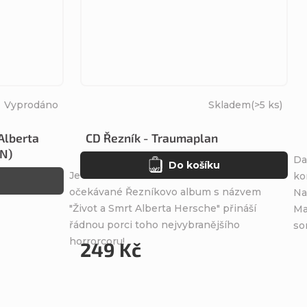
Vyprodáno
Skladem
(>5 ks)
 Alberta
CD Řezník - Traumaplan
N)
Da
Do košíku
Je to tu! Dlouho
ko
očekávané Řezníkovo album s názvem
Na
"Život a Smrt Alberta Hersche" přináší
Ma
řádnou porci toho nejvybranějšího
so
horrorcoru!
249 Kč