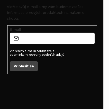
p
Vložte svůj e-mail a my vám budeme zasílat
informace o nových produktech na našem e-
a
shopu.
t
E-mail
í
Vložením e-mailu souhlasíte s
podmínkami ochrany osobních údajů
Přihlásit se