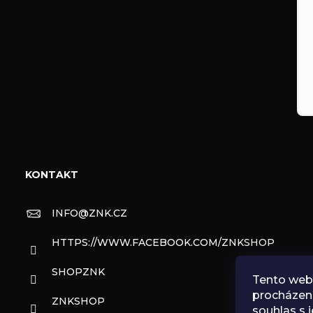
KONTAKT
INFO
@
ZNK.CZ
HTTPS://WWW.FACEBOOK.COM/ZNKSHOP
SHOPZNK
Tento web 
procházen
ZNKSHOP
souhlas s j