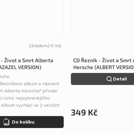
Skladem
(>5 ks)
- Život a Smrt Alberta
CD Řezník - Život a Smrt
(AZAZEL VERSION)
Hersche (ALBERT VERSIO
louho
Detail
 Řezníkovo album s názvem
rt Alberta Hersche" přináší
ci toho nejvybranějšího
 Album vychází ve 2 verzích
349 Kč
Do košíku