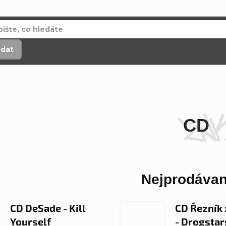
edat
CD
Nejprodávan
CD DeSade - Kill
CD Řezník
Yourself
- Drogstar