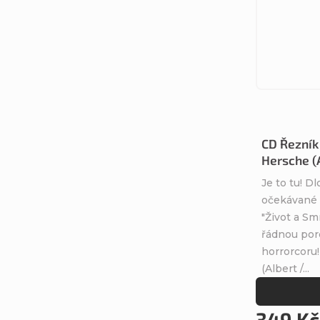
CD Řezník 
Hersche 
Je to tu! D
očekávané
"Život a Sm
řádnou por
horrorcoru!
(Albert /...
349 Kč