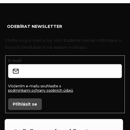
Z
ODEBÍRAT NEWSLETTER
á
p
Vložte svůj e-mail a my vám budeme zasílat informace o
a
nových produktech na našem e-shopu.
t
E-mail
í
Vložením e-mailu souhlasíte s
podmínkami ochrany osobních údajů
Přihlásit se