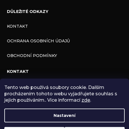
DŮLEŽITÉ ODKAZY
KONTAKT
OCHRANA OSOBNÍCH ÚDAJŮ
OBCHODNÍ PODMÍNKY
KONTAKT
INFO
@
ZNK.CZ
Tento web používá soubory cookie. Dalším
procházením tohoto webu vyjadřujete souhlas s
HTTPS://WWW.FACEBOOK.COM/ZNKSHOP
jejich používáním.. Více informací
zde
.
SHOPZNK
Nastavení
ZNKSHOP