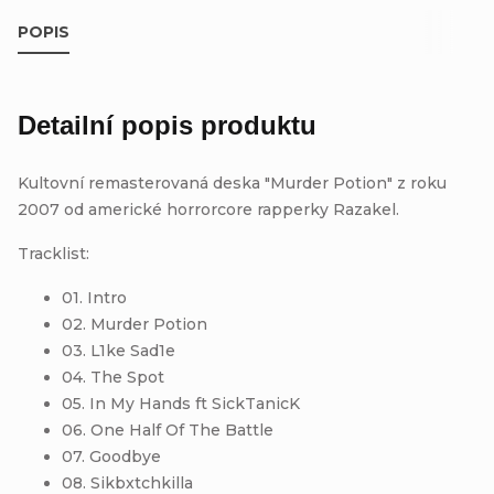
POPIS
Detailní popis produktu
Kultovní remasterovaná deska "Murder Potion" z roku
2007 od americké horrorcore rapperky Razakel.
Tracklist:
01. Intro
02. Murder Potion
03. L1ke Sad1e
04. The Spot
05. In My Hands ft SickTanicK
06. One Half Of The Battle
07. Goodbye
08. Sikbxtchkilla