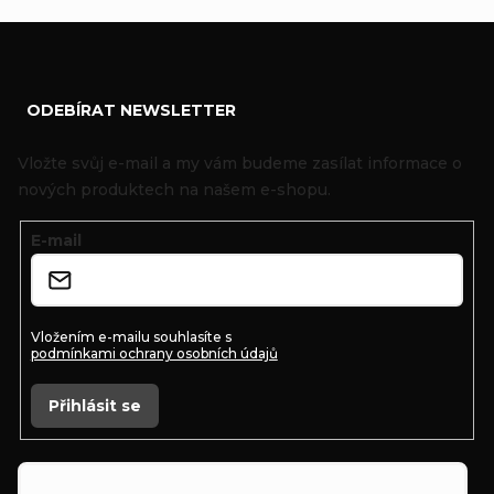
Z
ODEBÍRAT NEWSLETTER
á
p
Vložte svůj e-mail a my vám budeme zasílat informace o
a
nových produktech na našem e-shopu.
t
E-mail
í
Vložením e-mailu souhlasíte s
podmínkami ochrany osobních údajů
Přihlásit se