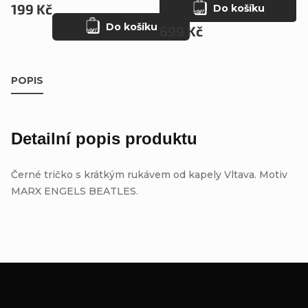
199 Kč
Do košíku
Do košíku
699 Kč
POPIS
Detailní popis produktu
Černé tričko s krátkým rukávem od kapely Vltava. Motiv
MARX ENGELS BEATLES.
Z