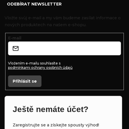
ODEBÍRAT NEWSLETTER
á
p
Vložte svůj e-mail a my vám budeme zasílat informace o
a
nových produktech na našem e-shopu.
t
E-mail
í
Vložením e-mailu souhlasíte s
podmínkami ochrany osobních údajů
Přihlásit se
Ještě nemáte účet?
Zaregistrujte se a získejte spousty výhod!