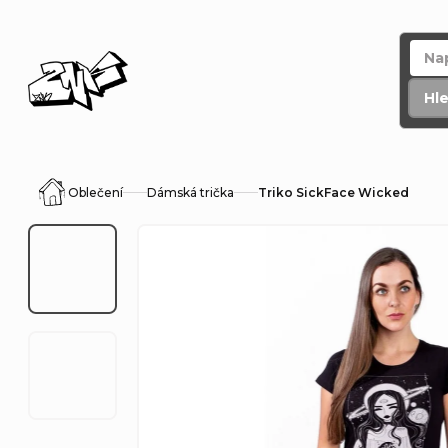
Přejít
na
obsah
Hl
Oblečení
Dámská trička
Triko SickFace Wicked
Domů