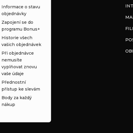
IN
Informace o stavu
objednávky
MA
Zapojení se do
FI
programu Bonus+
Historie všech
PO
vašich objednávek
OB
Při objednávce
nemusíte
vyplňovat znovu
vaše údaje
Přednostní
přístup ke slevám
Body za každý
nákup