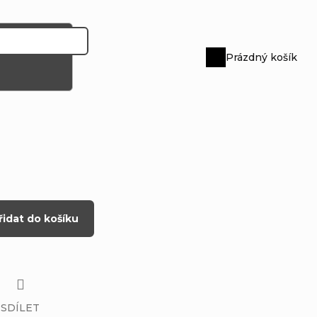
Prázdný košík
Nákupní
košík
řidat do košíku
SDÍLET