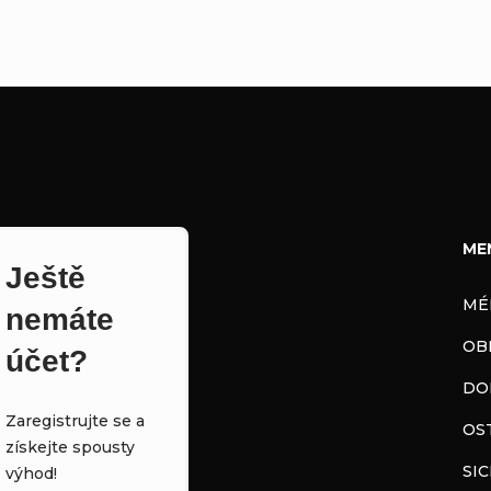
ME
Ještě
MÉ
nemáte
OB
účet?
DO
Zaregistrujte se a
OS
získejte spousty
SI
výhod!