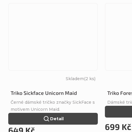
Skladem
(2 ks)
Triko Sickface Unicorn Maid
Triko For
Černé dámské tričko značky SickFace s
Dámské tri
motivem Unicorn Maid.
Detail
699 Kč
649 Kč