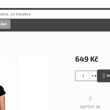
edat
649 Kč
Měrná
cena:
P
ZEPTAT SE