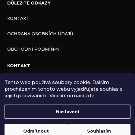
DŮLEŽITÉ ODKAZY
KONTAKT
OCHRANA OSOBNÍCH ÚDAJŮ
OBCHODNÍ PODMÍNKY
KONTAKT
INFO
@
ZNK.CZ
Tento web používá soubory cookie. Dalším
procházením tohoto webu vyjadřujete souhlas s
HTTPS://WWW.FACEBOOK.COM/ZNKSHOP
jejich používáním.. Více informací
zde
.
SHOPZNK
Nastavení
ZNKSHOP
Odmítnout
Souhlasím