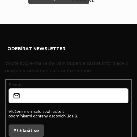
Z
ODEBÍRAT NEWSLETTER
á
p
Vložte svůj e-mail a my vám budeme zasílat informace o
a
nových produktech na našem e-shopu.
t
E-mail
í
Vložením e-mailu souhlasíte s
podmínkami ochrany osobních údajů
Přihlásit se