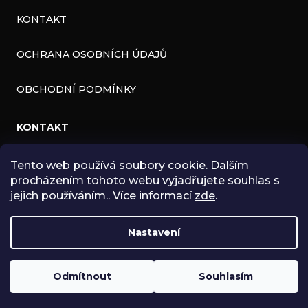
KONTAKT
OCHRANA OSOBNÍCH ÚDAJŮ
OBCHODNÍ PODMÍNKY
KONTAKT
INFO
@
ZNK.CZ
Tento web používá soubory cookie. Dalším
procházením tohoto webu vyjadřujete souhlas s
HTTPS://WWW.FACEBOOK.COM/ZNKSHOP
jejich používáním.. Více informací
zde
.
SHOPZNK
Nastavení
ZNKSHOP
Odmítnout
Souhlasím
Copyright 2026
ZNK SHOP
. Všechna práva vyhrazena.