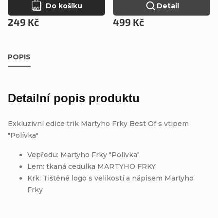
Do košíku
Detail
249 Kč
499 Kč
POPIS
Detailní popis produktu
Exkluzivní edice trik Martyho Frky Best Of s vtipem
"Polívka"
Vepředu: Martyho Frky "Polívka"
Lem: tkaná cedulka MARTYHO FRKY
Krk: Tištěné logo s velikostí a nápisem Martyho
Frky