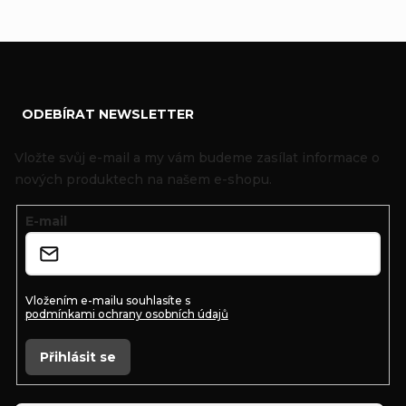
Z
ODEBÍRAT NEWSLETTER
á
p
Vložte svůj e-mail a my vám budeme zasílat informace o
a
nových produktech na našem e-shopu.
t
E-mail
í
Vložením e-mailu souhlasíte s
podmínkami ochrany osobních údajů
Přihlásit se