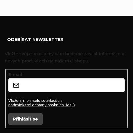
Z
ODEBÍRAT NEWSLETTER
á
p
Vložte svůj e-mail a my vám budeme zasílat informace o
a
nových produktech na našem e-shopu.
t
E-mail
í
Vložením e-mailu souhlasíte s
podmínkami ochrany osobních údajů
Přihlásit se