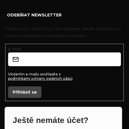
Z
ODEBÍRAT NEWSLETTER
á
p
Vložte svůj e-mail a my vám budeme zasílat informace o
a
nových produktech na našem e-shopu.
t
E-mail
í
Vložením e-mailu souhlasíte s
podmínkami ochrany osobních údajů
Přihlásit se
Ještě nemáte účet?