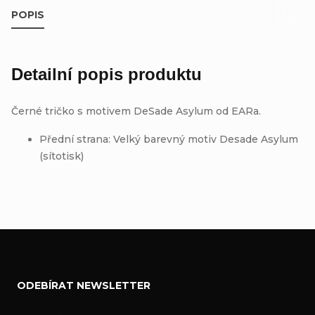
POPIS
Detailní popis produktu
Černé tričko s motivem DeSade Asylum od EARa.
Přední strana: Velký barevný motiv Desade Asylum
(sítotisk)
Z
ODEBÍRAT NEWSLETTER
á
p