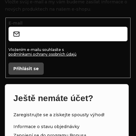
Vložte svůj e-mail a my vám budeme zasílat informace o
a
nových produktech na našem e-shopu.
t
E-mail
í
Vložením e-mailu souhlasíte s
podmínkami ochrany osobních údajů
Přihlásit se
Ještě nemáte účet?
Zaregistrujte se a získejte spousty výhod!
Informace o stavu objednávky
Zapojení se do programu Bonus+