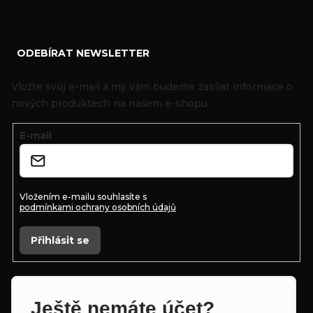
Z
ODEBÍRAT NEWSLETTER
á
p
Vložte svůj e-mail a my vám budeme zasílat informace o
a
nových produktech na našem e-shopu.
t
E-mail
í
Vložením e-mailu souhlasíte s
podmínkami ochrany osobních údajů
Přihlásit se
Ještě nemáte účet?