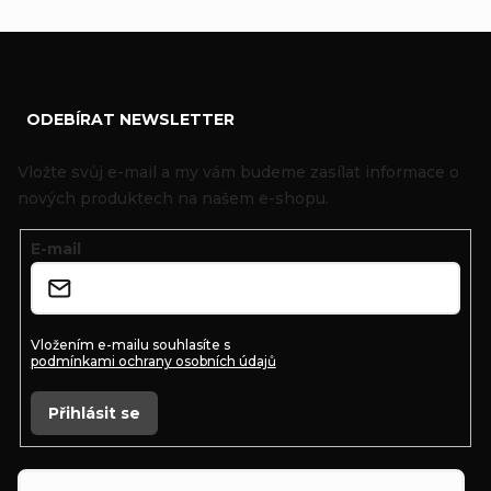
Z
ODEBÍRAT NEWSLETTER
á
p
Vložte svůj e-mail a my vám budeme zasílat informace o
a
nových produktech na našem e-shopu.
t
E-mail
í
Vložením e-mailu souhlasíte s
podmínkami ochrany osobních údajů
Přihlásit se