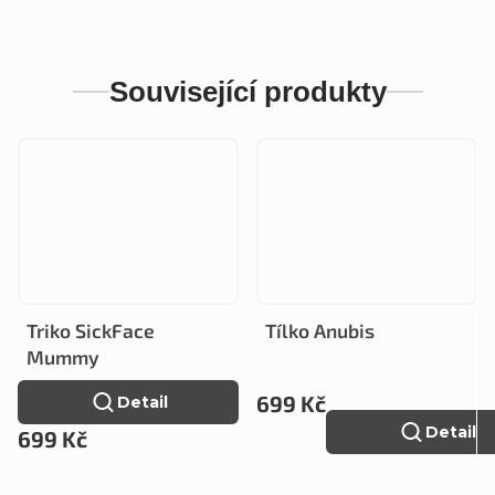
Související produkty
Triko SickFace
Tílko Anubis
Mummy
699 Kč
Detail
Detail
699 Kč