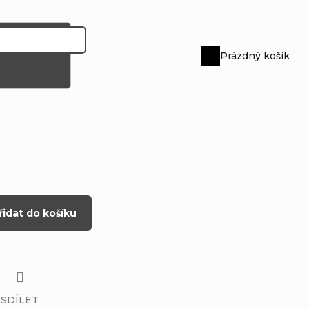
Prázdný košík
Nákupní
košík
řidat do košíku
SDÍLET