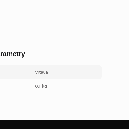
rametry
Vltava
0.1 kg