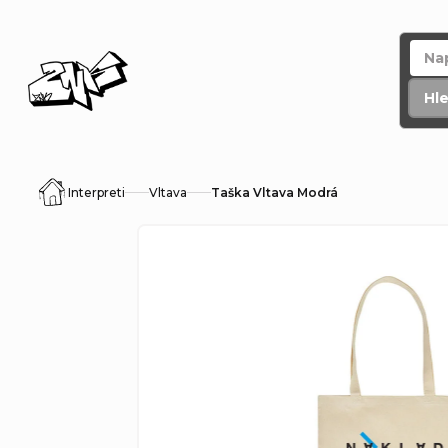
Přejít
na
obsah
Hl
Interpreti
Vltava
Taška Vltava Modrá
Domů