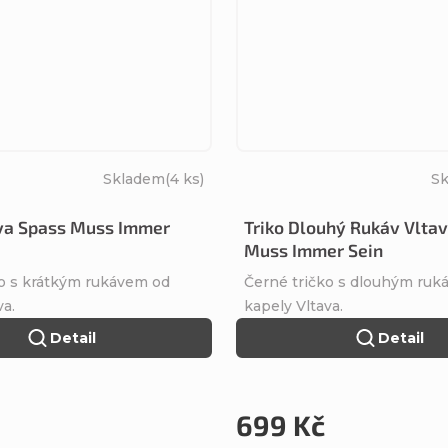
Skladem
(4 ks)
S
ava Spass Muss Immer
Triko Dlouhý Rukáv Vlta
Muss Immer Sein
ko s krátkým rukávem od
Černé tričko s dlouhým ruk
va.
kapely Vltava.
Detail
Detail
699 Kč