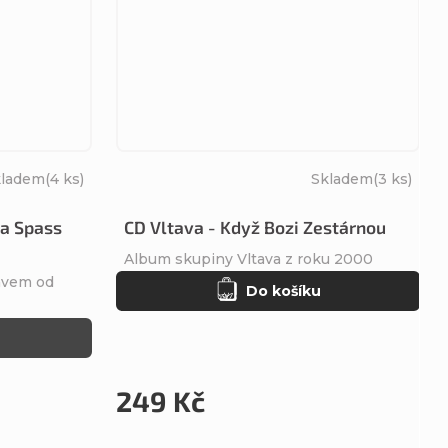
kladem
(4 ks)
Skladem
(3 ks)
va Spass
CD Vltava - Když Bozi Zestárnou
Album skupiny Vltava z roku 2000
ávem od
Do košíku
249 Kč