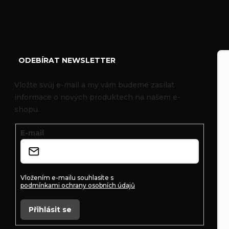
Z
á
ODEBÍRAT NEWSLETTER
p
Vložte svůj e-mail a my vám budeme zasílat
informace o nových produktech na našem e-
a
shopu.
t
E-mail
í
Vložením e-mailu souhlasíte s
podmínkami ochrany osobních údajů
Přihlásit se