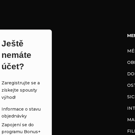
ME
Ještě
MÉ
nemáte
OB
účet?
DO
Zaregistrujte se a
OS
získejte spousty
SI
výhod!
IN
Informace o stavu
objednávky
MA
Zapojení se do
FI
programu Bonus+