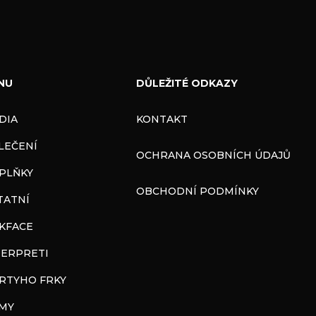
NU
DŮLEŽITÉ ODKAZY
DIA
KONTAKT
LEČENÍ
OCHRANA OSOBNÍCH ÚDAJŮ
PLŇKY
OBCHODNÍ PODMÍNKY
TATNÍ
CKFACE
TERPRETI
RTYHO FRKY
LMY