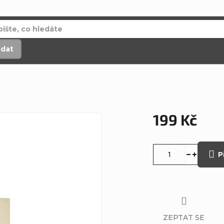
edat
199 Kč
Měrná
cena:
P
ZEPTAT SE