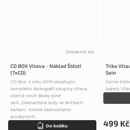
Skladem
(1 ks)
CD BOX Vltava - Náklad Štěstí
Triko Vlt
(7xCD)
Sein
CD Box z roku 2019 obsahující
Černé trič
kompletní diskografii skupiny Vltava,
kapely Vlta
včetně nové desky plné
rarit „Diamantové boty ve dvířkách
kamen“. Kromě saamostatně
prodejných...
499 Kč
Do košíku