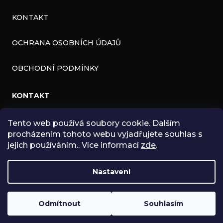
KONTAKT
OCHRANA OSOBNÍCH ÚDAJŮ
OBCHODNÍ PODMÍNKY
KONTAKT
Tento web používá soubory cookie. Dalším
INFO
@
ZNK.CZ
procházením tohoto webu vyjadřujete souhlas s
HTTPS://WWW.FACEBOOK.COM/ZNKSHOP
jejich používáním.. Více informací
zde
.
SHOPZNK
Nastavení
ZNKSHOP
Odmítnout
Souhlasím