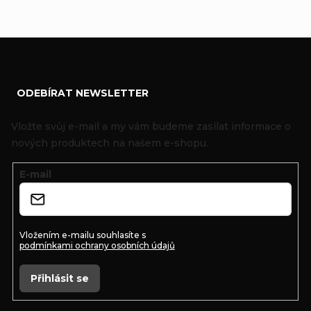
Z
ODEBÍRAT NEWSLETTER
á
p
Vložte svůj e-mail a my vám budeme zasílat informace o
a
nových produktech na našem e-shopu.
t
E-mail
í
Vložením e-mailu souhlasíte s
podmínkami ochrany osobních údajů
Přihlásit se