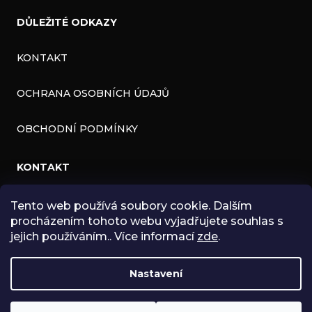
DŮLEŽITÉ ODKAZY
KONTAKT
OCHRANA OSOBNÍCH ÚDAJŮ
OBCHODNÍ PODMÍNKY
KONTAKT
Tento web používá soubory cookie. Dalším
INFO
@
ZNK.CZ
procházením tohoto webu vyjadřujete souhlas s
HTTPS://WWW.FACEBOOK.COM/ZNKSHOP
jejich používáním.. Více informací
zde
.
SHOPZNK
Nastavení
ZNKSHOP