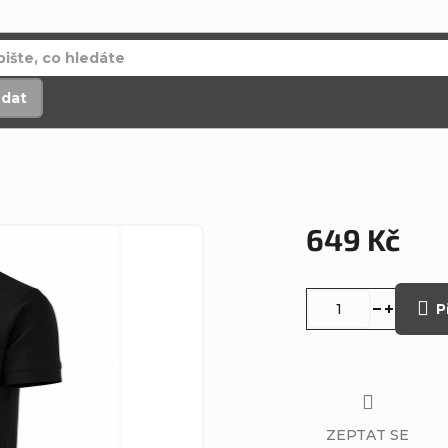
edat
649 Kč
Měrná
cena:
P
ZEPTAT SE