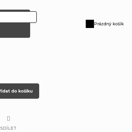
Prázdný košík
Nákupní
košík
řidat do košíku
SDÍLET