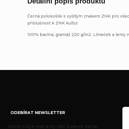
Detailní popis produktu
Černá polokošile s vyšitým znakem ZNK pro všec
příslušnost k ZNK kultu!
100% bavlna, gramáž 220 g/m2. Límeček a lemy ruk
Z
á
ODEBÍRAT NEWSLETTER
p
Vložte svůj e-mail a my vám budeme zasílat