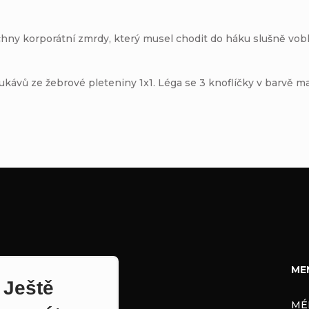
hny korporátní zmrdy, který musel chodit do háku slušně vob
ávů ze žebrové pleteniny 1x1. Léga se 3 knoflíčky v barvě mat
ME
Ještě
MÉ