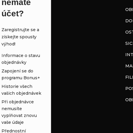
nemáte
OB
účet?
DO
Zaregistrujte se a
OS
získejte spousty
SI
výhod!
IN
Informace o stavu
objednávky
MA
Zapojení se do
FI
programu Bonus+
Historie všech
PO
vašich objednávek
OB
Při objednávce
nemusíte
vyplňovat znovu
vaše údaje
Přednostní