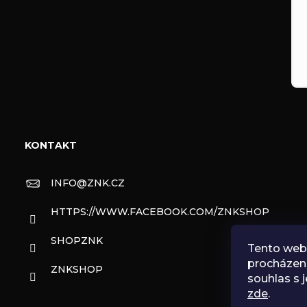
KONTAKT
INFO
@
ZNK.CZ
HTTPS://WWW.FACEBOOK.COM/ZNKSHOP
SHOPZNK
Tento web 
procházen
ZNKSHOP
souhlas s j
zde
.