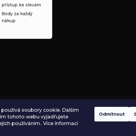
přístup ke slevám
Body za každý
nákup
používá soubory cookie. Dalším
Odmítnout
ím tohoto webu vyjadřujete
ejich používáním.. Více informací