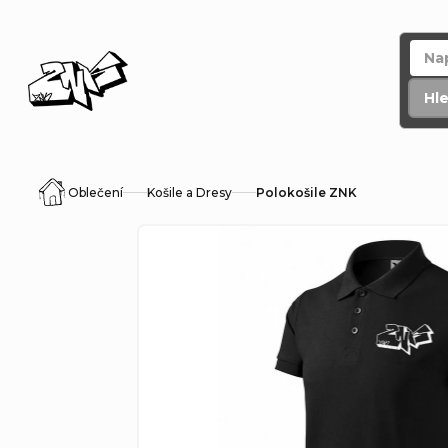
Přejít
na
obsah
Hl
Oblečení
Košile a Dresy
Polokošile ZNK
Domů