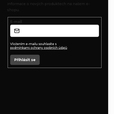
informace o nových produktech na našem e-
a
shopu.
t
E-mail
í
Vložením e-mailu souhlasíte s
podmínkami ochrany osobních údajů
Přihlásit se