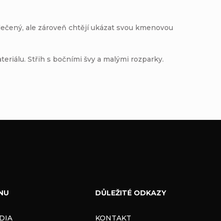
lečený, ale zároveň chtějí ukázat svou kmenovou
eriálu. Střih s bočními švy a malými rozparky.
NU
DŮLEŽITÉ ODKAZY
DIA
KONTAKT