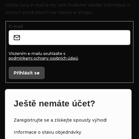
p
Vložte svůj e-mail a my vám budeme zasílat informace o
a
nových produktech na našem e-shopu.
t
E-mail
í
Vložením e-mailu souhlasíte s
podmínkami ochrany osobních údajů
Přihlásit se
Ještě nemáte účet?
Zaregistrujte se a získejte spousty výhod!
Informace o stavu objednávky