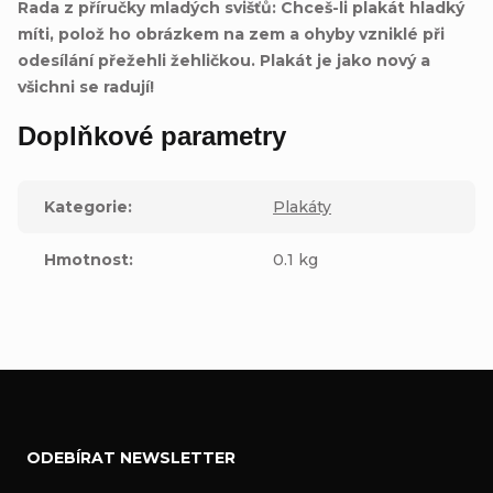
Rada z příručky mladých svišťů: Chceš-li plakát hladký
míti, polož ho obrázkem na zem a ohyby vzniklé při
odesílání přežehli žehličkou. Plakát je jako nový a
všichni se radují!
Doplňkové parametry
Kategorie
:
Plakáty
Hmotnost
:
0.1 kg
Z
ODEBÍRAT NEWSLETTER
á